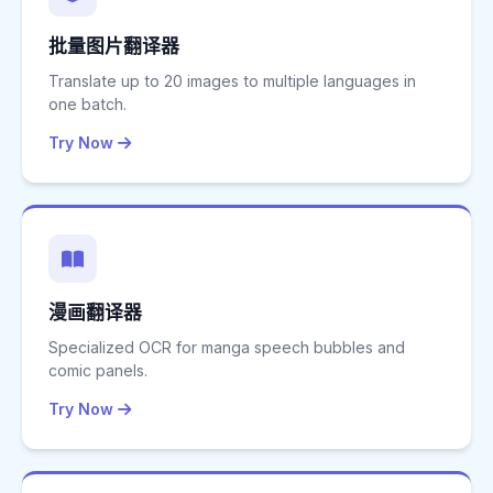
批量图片翻译器
Translate up to 20 images to multiple languages in
one batch.
Try Now
漫画翻译器
Specialized OCR for manga speech bubbles and
comic panels.
Try Now