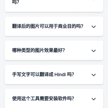
吗？
不会。上传的图片仅为翻译目的进行临时处理，
处理完成后会自动删除，以保护您的隐私。
翻译后的图片可以用于商业目的吗？
可以。您可以将翻译结果自由用于个人和商业目
的。
哪种类型的图片效果最好？
文字清晰、光线良好、分辨率高的图片能产生最
佳的翻译效果。模糊或低质量的图片可能会降低
手写文字可以翻译成 Hindi 吗？
OCR 的准确性。
OCR 系统在处理印刷体文本时效果最佳。一些清
晰的手写文字可能会被识别，但准确性可能因书
使用这个工具需要安装软件吗？
写风格而异。