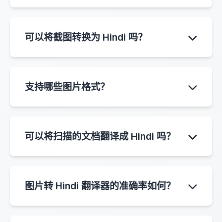
志，并将检测到的文本直接翻译成 Hindi。
只需上传一张包含文字的图片，系统将自动使用
OCR 检测文本。检测后，工具会将文本翻译成
可以将截图转换为 Hindi 吗？
Hindi，并立即显示翻译结果。
可以。图片转 Hindi 翻译器完美支持截图。上传
手机或电脑的截图，系统将检测并翻译其中的文
支持哪些图片格式？
字为 Hindi。
该工具支持常见的图片格式，包括 JPG、
JPEG、PNG、WEBP、BMP 和 TIFF。这些格
可以将扫描的文档翻译成 Hindi 吗？
式在图片转 Hindi OCR 翻译器中都能很好地工
作。
可以。您可以上传扫描的文档，系统将从图片中
提取文本并自动翻译成 Hindi。
图片转 Hindi 翻译器的准确率如何？
准确率取决于图片的质量。文字清晰可读的图片