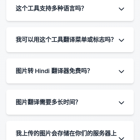
通常能产生高度准确的翻译。我们的 AI OCR 系
这个工具支持多种语言吗？
统旨在提供可靠的图片转 Hindi 翻译结果。
支持。该系统支持超过 40 种源语言，包括英
语、中文、日语、韩语、西班牙语、法语等等。
我可以用这个工具翻译菜单或标志吗？
您可以将这些语言的图片文本翻译成 Hindi。
当然可以。图片转 Hindi 翻译器非常适合处理餐
厅菜单、路牌、产品标签、海报以及其他包含印
图片转 Hindi 翻译器免费吗？
刷文字的图片。
该工具使用点数系统。用户可以通过每日签到获
得免费点数，每次翻译会根据图片大小消耗少量
图片翻译需要多长时间？
点数。
大多数图片转 Hindi 的翻译在几秒钟内完成。较
大的图片或复杂的文档处理时间可能会稍长一
我上传的图片会存储在你们的服务器上
些。