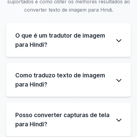
suportados e como obter os melhores resultados ao
converter texto de imagem para Hindi.
O que é um tradutor de imagem
para Hindi?
Um tradutor de imagem para Hindi é uma
ferramenta de IA que extrai texto de imagens
Como traduzo texto de imagem
usando tecnologia OCR e o converte para
para Hindi?
Hindi automaticamente. Você pode carregar
fotos, capturas de tela, cardápios,
Simplesmente carregue uma imagem
documentos ou placas e traduzir o texto
contendo texto, e o sistema detectará
detectado diretamente para Hindi.
Posso converter capturas de tela
automaticamente o texto usando OCR. Após
para Hindi?
a detecção, a ferramenta traduz o texto para
Hindi e exibe o resultado traduzido