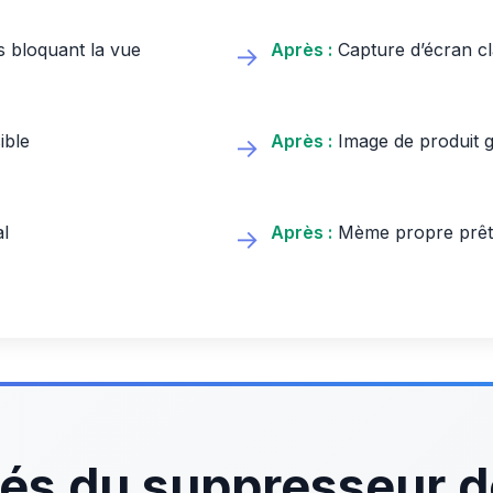
s bloquant la vue
Après :
Capture d’écran cla
→
ible
Après :
Image de produit 
→
al
Après :
Mème propre prêt 
→
tés du suppresseur de