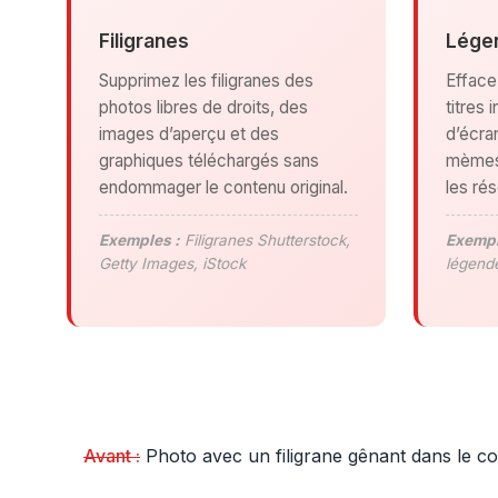
Filigranes
Légen
Supprimez les filigranes des
Efface
photos libres de droits, des
titres
images d’aperçu et des
d’écra
graphiques téléchargés sans
mèmes 
endommager le contenu original.
les ré
Exemples :
Filigranes Shutterstock,
Exempl
Getty Images, iStock
légend
Avant :
Photo avec un filigrane gênant dans le co