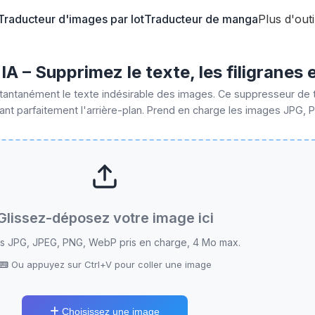
Traducteur d'images par lot
Traducteur de manga
Plus d'out
A – Supprimez le texte, les filigranes
nstantanément le texte indésirable des images. Ce suppresseur de t
nt parfaitement l'arrière-plan. Prend en charge les images JPG, P
 connectant
, nécessaires pour traiter les images à l'aide de l'outil 
Glissez-déposez votre image ici
rs JPG, JPEG, PNG, WebP pris en charge, 4 Mo max.
Ou appuyez sur Ctrl+V pour coller une image
Choisissez une image