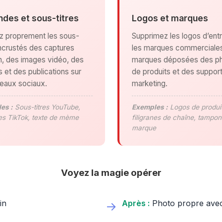
des et sous-titres
Logos et marques
z proprement les sous-
Supprimez les logos d’entr
 incrustés des captures
les marques commerciales
n, des images vidéo, des
marques déposées des p
et des publications sur
de produits et des suppor
seaux sociaux.
marketing.
es :
Sous-titres YouTube,
Exemples :
Logos de produit
es TikTok, texte de mème
filigranes de chaîne, tampon
marque
Voyez la magie opérer
in
Après :
Photo propre avec r
→