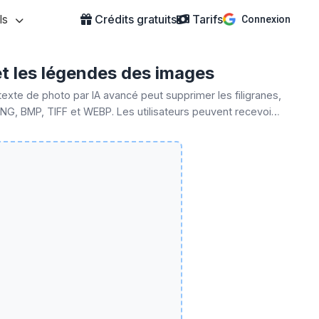
ils
Crédits gratuits
Tarifs
Connexion
 et les légendes des images
exte de photo par IA avancé peut supprimer les filigranes,
NG, BMP, TIFF et WEBP. Les utilisateurs peuvent recevoir
en ligne de suppression de texte par IA.