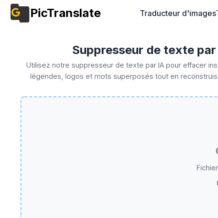
PicTranslate
Traducteur d'images
Suppresseur de texte par I
Utilisez notre suppresseur de texte par IA pour effacer i
légendes, logos et mots superposés tout en reconstruisa
des crédits quotidiens gratuits en se
Fichie