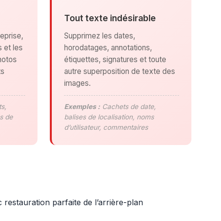
Tout texte indésirable
eprise,
Supprimez les dates,
 et les
horodatages, annotations,
hotos
étiquettes, signatures et toute
ts
autre superposition de texte des
images.
s,
Exemples :
Cachets de date,
s de
balises de localisation, noms
d’utilisateur, commentaires
estauration parfaite de l’arrière-plan