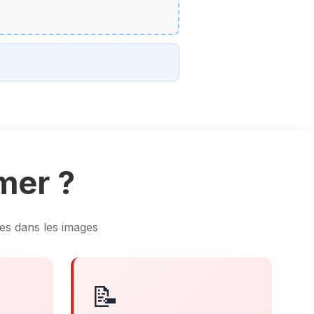
mer ?
les dans les images
📝