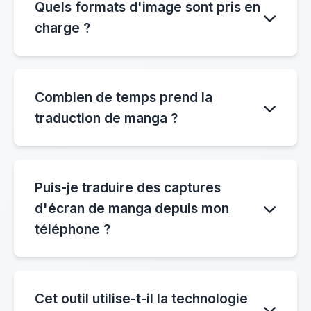
Quels formats d'image sont pris en
manhwa coréens et les manhua chinois pour
charge ?
la traduction multilingue de bandes dessinées.
Les formats pris en charge incluent JPG,
JPEG, PNG, WEBP, BMP et TIFF jusqu'à 4
Combien de temps prend la
Mo.
traduction de manga ?
La plupart des images de manga sont
traduites en 10 à 30 secondes, selon la
Puis-je traduire des captures
complexité de l'image et la charge du
d'écran de manga depuis mon
serveur.
téléphone ?
Oui. Téléchargez des captures d'écran de
manga depuis votre téléphone ou votre
Cet outil utilise-t-il la technologie
ordinateur et le traducteur de manga par IA