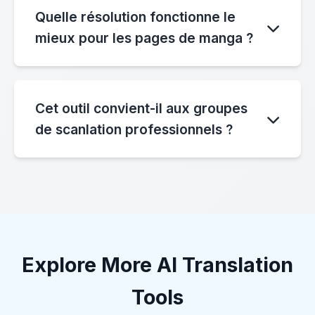
entraîné pour reconnaître le texte japonais
Quelle résolution fonctionne le
vertical (tategaki 縦書き) couramment utilisé
mieux pour les pages de manga ?
dans les mangas. Il lit correctement les
caractères de haut en bas, de droite à
Pour une précision OCR optimale : minimum
gauche, en maintenant l’ordre de lecture
800 × 1200 pixels par page, recommandé
approprié pour une traduction authentique
Cet outil convient-il aux groupes
1200 × 1800 ou plus, 300-600 DPI pour les
du manga.
de scanlation professionnels ?
volumes physiques scannés. Une résolution
plus élevée améliore la reconnaissance des
Oui ! De nombreuses équipes de scanlation
caractères, en particulier pour les petits
utilisent notre outil pour les premières
textes ou les illustrations détaillées. La taille
ébauches de traduction. Bien que l’IA
maximale du fichier est de 4 Mo par image.
fournisse d’excellentes traductions de base,
nous recommandons une relecture humaine
Explore More AI Translation
pour les nuances, le contexte culturel et les
honorifiques. Notre fonction de traitement
Tools
par lots aide les équipes à traiter efficacement