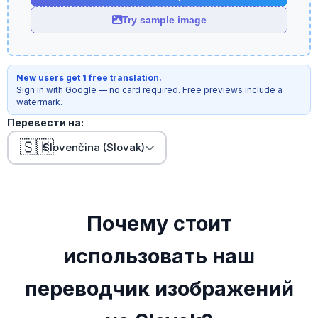
Try sample image
New users get 1 free translation.
Sign in with Google — no card required. Free previews include a
watermark.
Перевести на:
🇸🇰
Slovenčina (Slovak)
Почему стоит
использовать наш
переводчик изображений