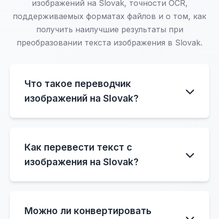
изображений на Slovak, точности OCR,
поддерживаемых форматах файлов и о том, как
получить наилучшие результаты при
преобразовании текста изображения в Slovak.
Что такое переводчик
изображений на Slovak?
Переводчик изображений на Slovak — это
AI-инструмент, который извлекает текст
Как перевести текст с
из изображений с помощью технологии
изображения на Slovak?
OCR и автоматически конвертирует его в
Slovak. Вы можете загружать фотографии,
Просто загрузите изображение,
скриншоты, меню, документы или
содержащее текст, и система
вывески и переводить обнаруженный
Можно ли конвертировать
автоматически обнаружит текст с
текст непосредственно на Slovak.