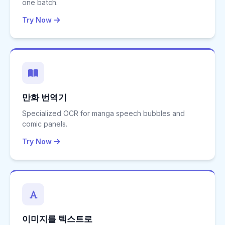
one batch.
Try Now
만화 번역기
Specialized OCR for manga speech bubbles and
comic panels.
Try Now
이미지를 텍스트로